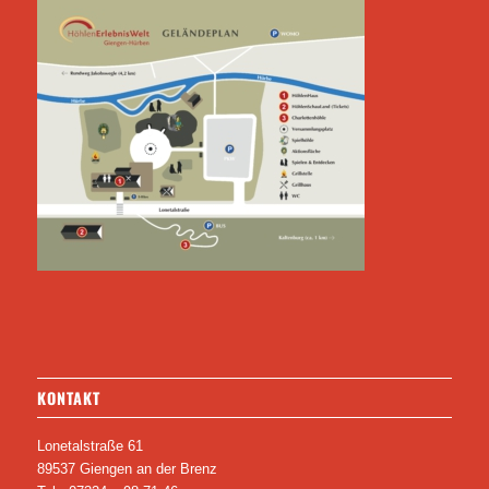
KONTAKT
Lonetalstraße 61
89537 Giengen an der Brenz