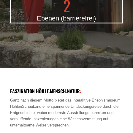
2
Ebenen (barrierefrei)
FASZINATION HÖHLE.MENSCH.NATUR
:
Ganz nach diesem Motto bietet das interaktive Erlebnismuseum
HöhlenSchauLand eine spannende Entdeckungsreise durch die
Erdgeschichte, wobei modernste Ausstellungstechniken und
verblüffende Inszenierungen eine Wissensvermittlung auf
unterhaltsame Weise versprechen.